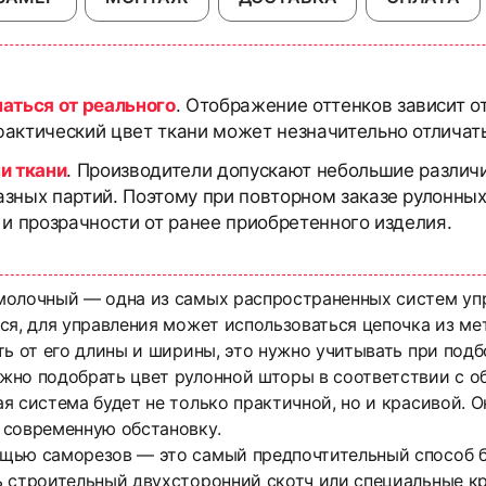
чаться от реального
. Отображение оттенков зависит о
актический цвет ткани может незначительно отличать
и ткани
. Производители допускают небольшие различи
азных партий. Поэтому при повторном заказе рулонны
 и прозрачности от ранее приобретенного изделия.
молочный — одна из самых распространенных систем уп
я, для управления может использоваться цепочка из мет
ть от его длины и ширины, это нужно учитывать при под
жно подобрать цвет рулонной шторы в соответствии с 
я система будет не только практичной, но и красивой. 
 современную обстановку.
щью саморезов — это самый предпочтительный способ б
ь строительный двухсторонний скотч или специальные к