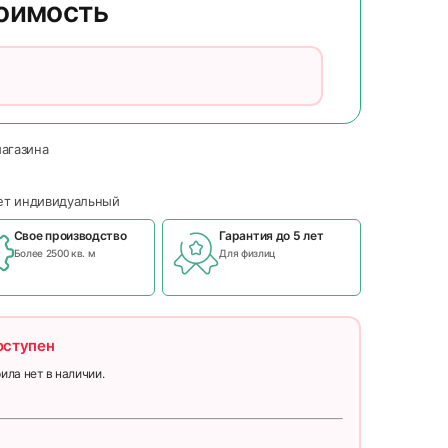
тоимость
магазина
чет индивидуальный
Свое производство
Гарантия до 5 лет
Более 2500 кв. м
Для физлиц
оступен
ила нет в наличии.