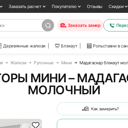
Заказать расчет
Покупателю
Отзывы
Скидки
Заказать замер
Пере
Деревянные жалюзи
Блэкаут
Рольставни в са
ая
Жалюзи
Рулонные
Мини
Мадагаскар блэкаут мо
ОРЫ МИНИ – МАДАГА
МОЛОЧНЫЙ
Как замерить?