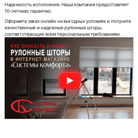
Надежность исполнения. Наша компания предоставляет
10-летнюю гарантию.
Оформите заказ онлайн на выгодных условиях и получите
качественные и надежные рулонные шторы,
соответствующие всем персональным требованиям.
Рулонные шторы Мини:
Рулонные шторы Мини:
Текстовые отзывы
Компания «Системы Комфорта» предлагает различные
Компания «Системы Комфорта» предоставляет
Тип товара
Если товар доставил курьер, как и куда его
формы оплаты и сотрудничает как с физическими, так и с
увеличенную гарантию на жалюзи, рулонные шторы,
Самовывоз со склада
инструкция по замеру
инструкция по монтажу