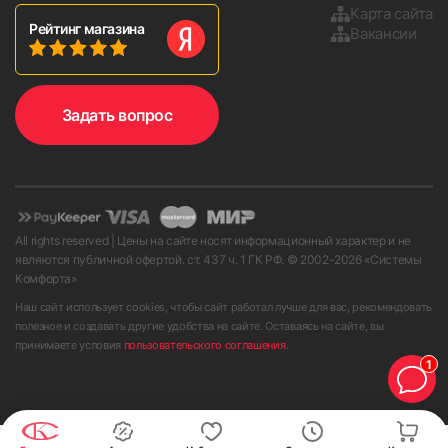
Карта сайта
Рейтинг магазина
Вакансии
Задать вопрос
All rights reserved | Цены на сайте носят информационный характер и не
являются публичной офертой. ст. 437 ч. 1 ГК РФ. © 2002-
2026
«Системы
Комфорта»
Наш сайт использует cookies, чтобы сайт работал лучше для вас, рекомендовать
полезное и создавать другие удобства на сайте. Оставаясь на сайте, вы
принимаете условия
пользовательского соглашения
.
1