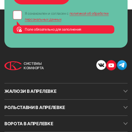
Я ознакомлен и согласен с
политикой об обработке
персональных данных
Поле обязательно для заполнения
СИСТЕМЫ
КОМФОРТА
ЖАЛЮЗИ В АПРЕЛЕВКЕ
РОЛЬСТАВНИ В АПРЕЛЕВКЕ
ВОРОТА В АПРЕЛЕВКЕ
8. Опустить ткань до нижнего уровня и закрепить
ограничитель хода (стопорное кольцо) цепи возле