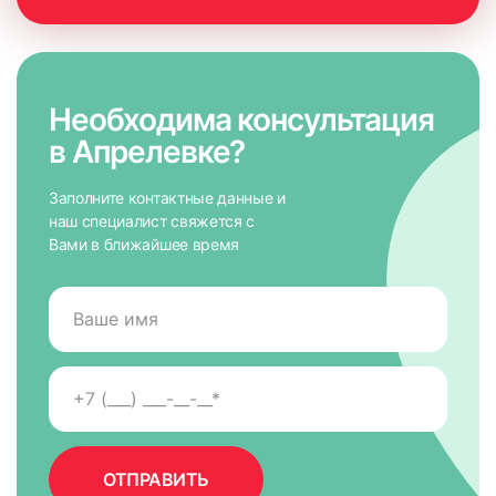
Необходима консультация
в Апрелевке?
Заполните контактные данные и
наш специалист свяжется с
Вами в ближайшее время
7. На направляющих снять защитную пленку для скотча,
приложить к окну и крепко прижать по всей высоте на 5-
10 сек. для максимально надежного крепления.