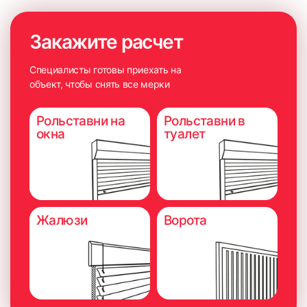
Закажите расчет
Специалисты готовы приехать на
объект, чтобы снять все мерки
Рольставни на
Рольставни в
окна
туалет
Жалюзи
Ворота
6. Плотно прижать карниз на 5-10 секунд для максимально
надёжного приклеивания.