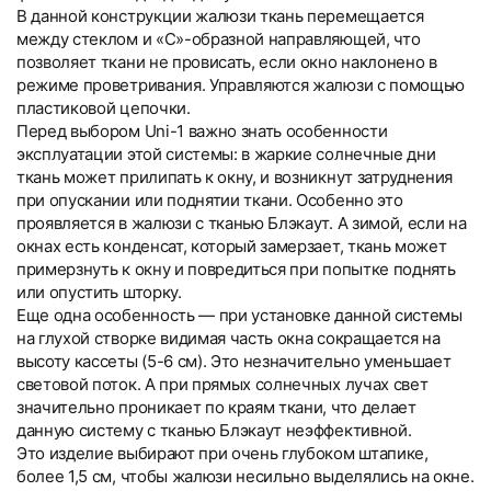
В данной конструкции жалюзи ткань перемещается
между стеклом и «С»-образной направляющей, что
позволяет ткани не провисать, если окно наклонено в
режиме проветривания. Управляются жалюзи с помощью
пластиковой цепочки.
Перед выбором Uni-1 важно знать особенности
эксплуатации этой системы: в жаркие солнечные дни
ткань может прилипать к окну, и возникнут затруднения
при опускании или поднятии ткани. Особенно это
проявляется в жалюзи с тканью Блэкаут. А зимой, если на
окнах есть конденсат, который замерзает, ткань может
примерзнуть к окну и повредиться при попытке поднять
или опустить шторку.
Еще одна особенность — при установке данной системы
на глухой створке видимая часть окна сокращается на
высоту кассеты (5-6 см). Это незначительно уменьшает
световой поток. А при прямых солнечных лучах свет
значительно проникает по краям ткани, что делает
данную систему с тканью Блэкаут неэффективной.
Это изделие выбирают при очень глубоком штапике,
более 1,5 см, чтобы жалюзи несильно выделялись на окне.