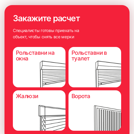
Закажите расчет
Специалисты готовы приехать на
объект, чтобы снять все мерки
Рольставни на
Рольставни в
окна
туалет
Жалюзи
Ворота
6. Плотно прижать карниз на 5-10 секунд для максимально
надёжного приклеивания.