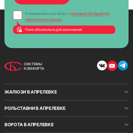
Я ознакомлен и согласен с
политикой об обработке
персональных данных
Поле обязательно для заполнения
СИСТЕМЫ
КОМФОРТА
ЖАЛЮЗИ В АПРЕЛЕВКЕ
РОЛЬСТАВНИ В АПРЕЛЕВКЕ
ВОРОТА В АПРЕЛЕВКЕ
8. Опустить ткань до нижнего уровня и закрепить
ограничитель хода (стопорное кольцо) цепи возле