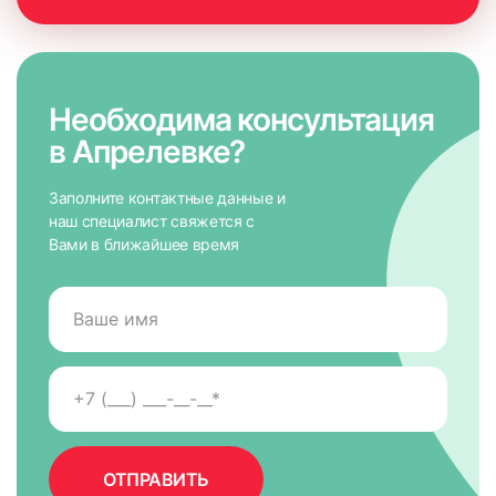
Необходима консультация
в Апрелевке?
Заполните контактные данные и
наш специалист свяжется с
Вами в ближайшее время
7. На направляющих снять защитную пленку для скотча,
приложить к окну и крепко прижать по всей высоте на 5-
10 сек. для максимально надежного крепления.