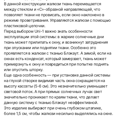
В данной конструкции жалюзи ткань перемещается
между стеклом и «С»-образной направляющей, что
позволяет ткани не провисать, если окно наклонено в
режиме проветривания. Управляются жалюзи с помощью
пластиковой цепочки.
Перед выбором Uni-1 важно знать особенности
эксплуатации этой системы: в жаркие солнечные дни
ткань может прилипать к окну, и возникнут затруднения
при опускании или поднятии ткани. Особенно это
проявляется в жалюзи с тканью Блэкаут. А зимой, если на
окнах есть конденсат, который замерзает, ткань может
примерзнуть к окну и повредиться при попытке поднять
или опустить шторку.
Еще одна особенность — при установке данной системы
на глухой створке видимая часть окна сокращается на
высоту кассеты (5-6 см). Это незначительно уменьшает
световой поток. А при прямых солнечных лучах свет
значительно проникает по краям ткани, что делает
данную систему с тканью Блэкаут неэффективной.
Это изделие выбирают при очень глубоком штапике,
более 1,5 см, чтобы жалюзи несильно выделялись на окне.