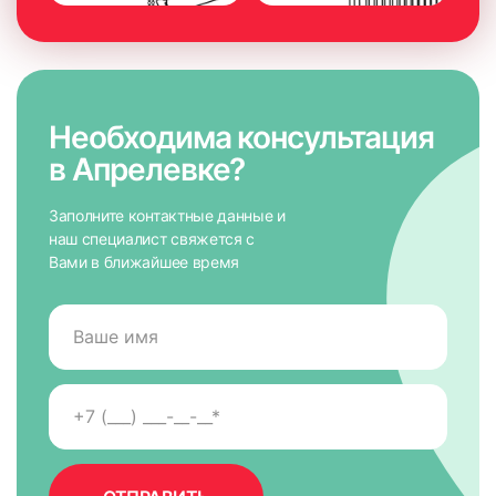
Необходима консультация
в Апрелевке?
Заполните контактные данные и
наш специалист свяжется с
Вами в ближайшее время
7. На направляющих снять защитную пленку для скотча,
приложить к окну и крепко прижать по всей высоте на 5-
10 сек. для максимально надежного крепления.