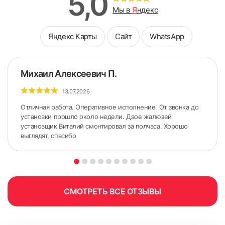
5,0
Мы в
Я
ндекс
Яндекс Карты
Сайт
WhatsApp
Михаил Алексеевич П.
13.07.2026
Отличная работа. Оперативное исполнение. От звонка до
установки прошло около недели. Двое жалюзей
установщик Виталий смонтировал за полчаса. Хорошо
выглядят, спасибо
5. По сделанным ранее меткам приложить карниз.
Желательно использовать строительный уровень для
точного горизонтального расположения карниза.
СМОТРЕТЬ ВСЕ ОТЗЫВЫ