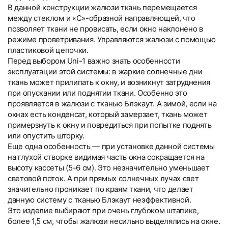
В данной конструкции жалюзи ткань перемещается
между стеклом и «С»-образной направляющей, что
позволяет ткани не провисать, если окно наклонено в
режиме проветривания. Управляются жалюзи с помощью
пластиковой цепочки.
Перед выбором Uni-1 важно знать особенности
эксплуатации этой системы: в жаркие солнечные дни
ткань может прилипать к окну, и возникнут затруднения
при опускании или поднятии ткани. Особенно это
проявляется в жалюзи с тканью Блэкаут. А зимой, если на
окнах есть конденсат, который замерзает, ткань может
примерзнуть к окну и повредиться при попытке поднять
или опустить шторку.
Еще одна особенность — при установке данной системы
на глухой створке видимая часть окна сокращается на
высоту кассеты (5-6 см). Это незначительно уменьшает
световой поток. А при прямых солнечных лучах свет
значительно проникает по краям ткани, что делает
данную систему с тканью Блэкаут неэффективной.
Это изделие выбирают при очень глубоком штапике,
более 1,5 см, чтобы жалюзи несильно выделялись на окне.