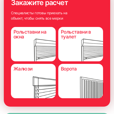
Закажите расчет
Специалисты готовы приехать на
объект, чтобы снять все мерки
Рольставни на
Рольставни в
окна
туалет
Жалюзи
Ворота
6. Плотно прижать карниз на 5-10 секунд для максимально
надёжного приклеивания.