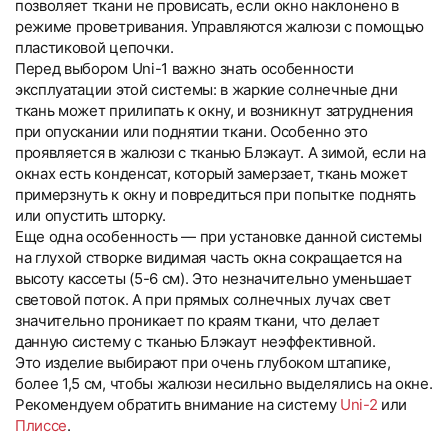
позволяет ткани не провисать, если окно наклонено в
режиме проветривания. Управляются жалюзи с помощью
пластиковой цепочки.
Перед выбором Uni-1 важно знать особенности
эксплуатации этой системы: в жаркие солнечные дни
ткань может прилипать к окну, и возникнут затруднения
при опускании или поднятии ткани. Особенно это
проявляется в жалюзи с тканью Блэкаут. А зимой, если на
окнах есть конденсат, который замерзает, ткань может
примерзнуть к окну и повредиться при попытке поднять
или опустить шторку.
Еще одна особенность — при установке данной системы
на глухой створке видимая часть окна сокращается на
высоту кассеты (5-6 см). Это незначительно уменьшает
световой поток. А при прямых солнечных лучах свет
значительно проникает по краям ткани, что делает
данную систему с тканью Блэкаут неэффективной.
Это изделие выбирают при очень глубоком штапике,
более 1,5 см, чтобы жалюзи несильно выделялись на окне.
Рекомендуем обратить внимание на систему
Uni-2
или
Плиссе
.