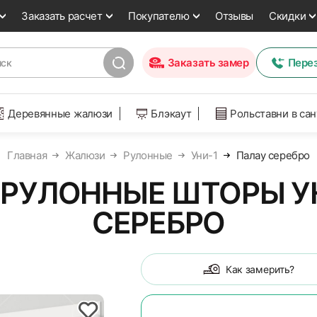
Заказать расчет
Покупателю
Отзывы
Скидки
Заказать замер
Пере
Деревянные жалюзи
Блэкаут
Рольставни в са
Главная
Жалюзи
Рулонные
Уни-1
Палау серебро
РУЛОННЫЕ ШТОРЫ УН
СЕРЕБРО
Как замерить?