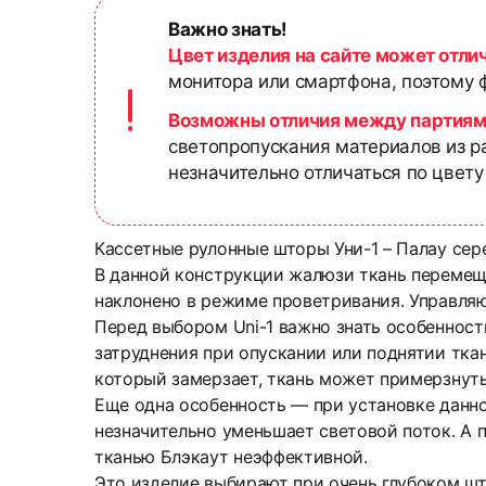
Важно знать!
Цвет изделия на сайте может отли
монитора или смартфона, поэтому ф
Возможны отличия между партиям
светопропускания материалов из р
незначительно отличаться по цвету
Кассетные рулонные шторы Уни-1 – Палау сер
В данной конструкции жалюзи ткань перемеща
наклонено в режиме проветривания. Управля
Перед выбором Uni-1 важно знать особенност
затруднения при опускании или поднятии ткан
который замерзает, ткань может примерзнуть
Еще одна особенность — при установке данно
незначительно уменьшает световой поток. А п
тканью Блэкаут неэффективной.
Это изделие выбирают при очень глубоком шт