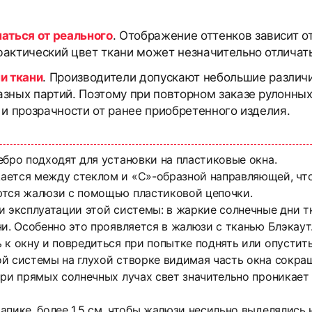
чаться от реального
. Отображение оттенков зависит о
актический цвет ткани может незначительно отличать
и ткани
. Производители допускают небольшие различи
азных партий. Поэтому при повторном заказе рулонны
 и прозрачности от ранее приобретенного изделия.
ебро подходят для установки на пластиковые окна.
ется между стеклом и «С»-образной направляющей, что 
ются жалюзи с помощью пластиковой цепочки.
и эксплуатации этой системы: в жаркие солнечные дни тк
и. Особенно это проявляется в жалюзи с тканью Блэкаут. 
 к окну и повредиться при попытке поднять или опустить
й системы на глухой створке видимая часть окна сокращ
ри прямых солнечных лучах свет значительно проникает 
апике, более 1,5 см, чтобы жалюзи несильно выделялись 