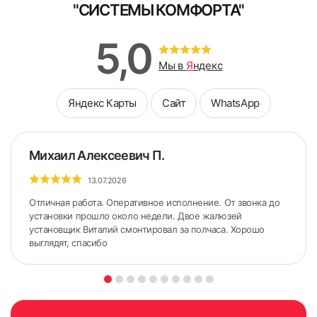
"СИСТЕМЫ КОМФОРТА"
5,0
Мы в
Я
ндекс
Яндекс Карты
Сайт
WhatsApp
Михаил Алексеевич П.
13.07.2026
Отличная работа. Оперативное исполнение. От звонка до
установки прошло около недели. Двое жалюзей
установщик Виталий смонтировал за полчаса. Хорошо
выглядят, спасибо
5. По сделанным ранее меткам приложить карниз.
Желательно использовать строительный уровень для
точного горизонтального расположения карниза.