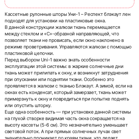
Кассетные рулонные шторы Уни-1 – Респект блэкаут лен
подходят для установки на пластиковые окна.
В данной конструкции жалюзи ткань перемещается
между стеклом и «С»-образной направляющей, что
позволяет ткани не провисать, если окно наклонено в
режиме проветривания. Управляются жалюзи с помощью
пластиковой цепочки.
Перед выбором Uni-1 важно знать особенности
эксплуатации этой системы: в жаркие солнечные дни
ткань может прилипать к окну, и возникнут затруднения
при опускании или поднятии ткани. Особенно это
проявляется в жалюзи с тканью Блэкаут. А зимой, если на
окнах есть конденсат, который замерзает, ткань может
примерзнуть к окну и повредиться при попытке поднять
или опустить шторку.
Еще одна особенность — при установке данной системы
на глухой створке видимая часть окна сокращается на
высоту кассеты (5-6 см). Это незначительно уменьшает
световой поток. А при прямых солнечных лучах свет
значительно проникает по краям ткани, что делает