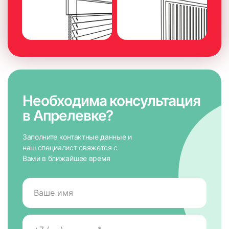
Необходима консультация
в Апрелевке?
Заполните контактные данные и
наш специалист свяжется с
Вами в ближайшее время
7. На направляющих снять защитную пленку для скотча,