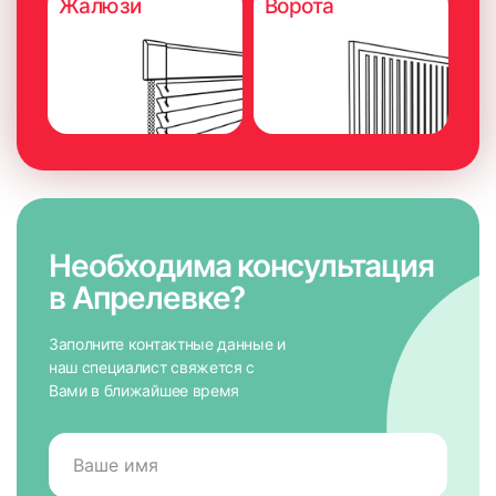
Жалюзи
Ворота
Необходима консультация
в Апрелевке?
Заполните контактные данные и
наш специалист свяжется с
Вами в ближайшее время