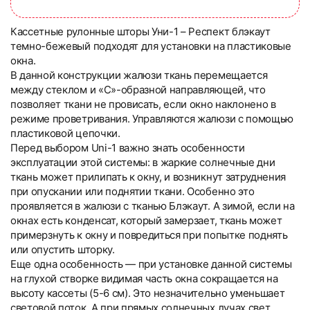
Кассетные рулонные шторы Уни-1 – Респект блэкаут
темно-бежевый подходят для установки на пластиковые
окна.
В данной конструкции жалюзи ткань перемещается
между стеклом и «С»-образной направляющей, что
позволяет ткани не провисать, если окно наклонено в
режиме проветривания. Управляются жалюзи с помощью
пластиковой цепочки.
Перед выбором Uni-1 важно знать особенности
эксплуатации этой системы: в жаркие солнечные дни
ткань может прилипать к окну, и возникнут затруднения
при опускании или поднятии ткани. Особенно это
проявляется в жалюзи с тканью Блэкаут. А зимой, если на
окнах есть конденсат, который замерзает, ткань может
примерзнуть к окну и повредиться при попытке поднять
или опустить шторку.
Еще одна особенность — при установке данной системы
на глухой створке видимая часть окна сокращается на
высоту кассеты (5-6 см). Это незначительно уменьшает
световой поток. А при прямых солнечных лучах свет