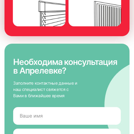
надёжного приклеивания.
Необходима консультация
в Апрелевке?
Заполните контактные данные и
наш специалист свяжется с
Вами в ближайшее время