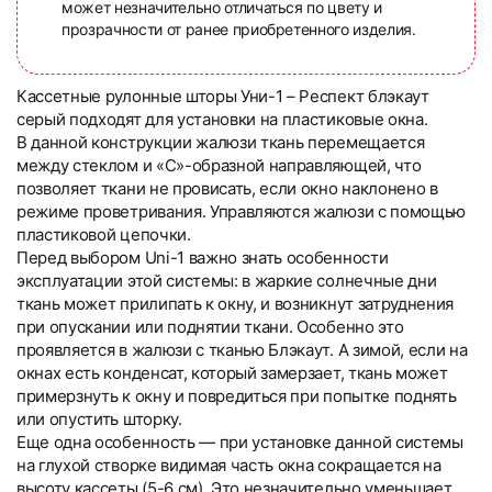
может незначительно отличаться по цвету и
прозрачности от ранее приобретенного изделия.
Кассетные рулонные шторы Уни-1 – Респект блэкаут
серый подходят для установки на пластиковые окна.
В данной конструкции жалюзи ткань перемещается
между стеклом и «С»-образной направляющей, что
позволяет ткани не провисать, если окно наклонено в
режиме проветривания. Управляются жалюзи с помощью
пластиковой цепочки.
Перед выбором Uni-1 важно знать особенности
эксплуатации этой системы: в жаркие солнечные дни
ткань может прилипать к окну, и возникнут затруднения
при опускании или поднятии ткани. Особенно это
проявляется в жалюзи с тканью Блэкаут. А зимой, если на
окнах есть конденсат, который замерзает, ткань может
примерзнуть к окну и повредиться при попытке поднять
или опустить шторку.
Еще одна особенность — при установке данной системы
на глухой створке видимая часть окна сокращается на
высоту кассеты (5-6 см). Это незначительно уменьшает